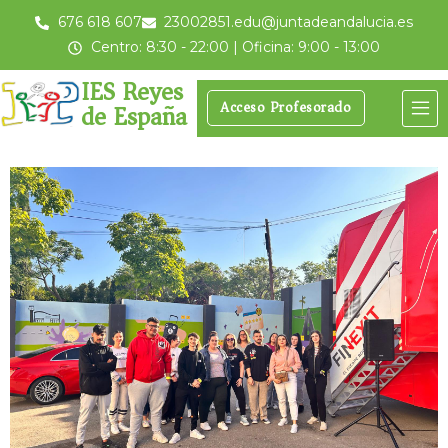
676 618 607
23002851.edu@juntadeandalucia.es
Centro: 8:30 - 22:00 | Oficina: 9:00 - 13:00
IES Reyes
de España
Acceso Profesorado