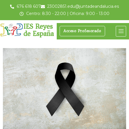
676 618 607
23002851.edu@juntadeandalucia.es
Centro: 8:30 - 22:00 | Oficina: 9:00 - 13:00
IES Reyes
de España
Acceso Profesorado